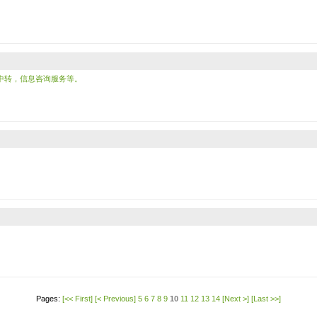
中转，信息咨询服务等。
Pages:
[<< First]
[< Previous]
5
6
7
8
9
10
11
12
13
14
[Next >]
[Last >>]