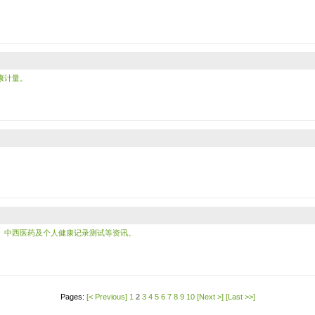
康计量。
、中西医药及个人健康记录测试等资讯。
Pages:
[< Previous]
1
2
3
4
5
6
7
8
9
10
[Next >]
[Last >>]