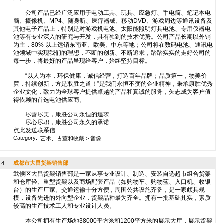
公司产品已经广泛应用于电动工具、玩具、应急灯、手电筒、笔记本电
脑、摄像机、MP4、随身听、医疗器械、移动DVD、游戏周边等通讯设备及
其他电子产品上，特别是对游戏机电池、太阳能照明灯具电池、专用仪器电
池等有专业深入的研究与开发，具有独到的技术优势。公司产品长期以外销
为主，80% 以上远销东南亚、欧美、中东等地；公司将在数码电池、通讯电
池领域中实现我们的理想，不断的创新、不断追求，踏踏实实的走好公司的
每一步，将最好的产品呈现给客户，始终坚持目标。
“以人为本，环保健康，诚信经营，打造百年品牌；品质第一，物美价
廉，持续创新，方是取胜之道！”是我们永恒不变的企业精神，秉承康胜优秀
企业文化，致力为全球客户提供卓越的产品和真诚的服务，矢志成为客户值
得依赖的首选电池供应商。
尽善尽美，康胜公司永恒的追求
尽心尽职，康胜公司永久的承诺
点此发送联系信
Category:
艺术、古董和收藏
>
音像
成都市大昌货架销售部
4.
武候区大昌货架销售部是一家从事专业设计、制造、安装自选超市组合货架
和仓库轻、重型货架以及商场配套产品（如购物车、购物蓝、入口机、收银
台）的生产厂家。交通运输十分方便，周围公共设施齐备，是一家颇具规
模，设备先进的外向型企业，货架品种最为齐全。拥有一批基础扎实，素质
较高的生产技术工人和专业设计人员。
本公司拥有生产场地38000平方米和1200平方米的展示大厅，展示货架