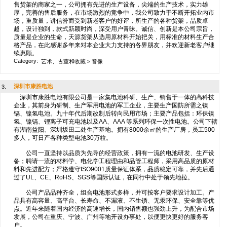
售货架的商家之一，公司拥有先进的生产设备，尖端的生产技术，实力雄
厚，完善的售后服务，在市场激烈的竞争中，我公司致力于不断开拓业内市
场，重质量，讲信誉而受到新老客户的好评，所生产的各种货架，品质卓
越，设计独到，款式新颖时尚，深受用户青昧。诚信、创新是本公司宗旨，
质量是企业的生命，天源货架从选用原材料开始把关，用标准的材料生产合
格产品，在此感谢多年来对本企业大力支持的各界朋友，并欢迎新老客户继
续惠顾。
Category:
艺术、古董和收藏
>
音像
深圳市康胜电池
3.
深圳市康胜电池有限公司是一家集电池科研、生产、销售于一体的高科技
企业，其前身为研制、生产军用电池的军工企业，主要生产国防所需之镍
镉、镍氢电池。九十年代后期改制后转向民用市场；主要产品包括：环保镍
氢、镍镉、锂离子可充电池以及AA、AAA 等系列环保一次性电池。公司下辖
有湖南益阳、深圳坂田二处生产基地。拥有8000余㎡的生产厂房，员工500
多人，可日产各种类型电池30万粒。
公司一直坚持以品质为先导的经营政策，拥有一流的电池研发、生产设
备；聘请一流的材料学、电化学工程理由和品管工程师，采用高品质的原材
料和先进配方；严格遵守ISO9001质量保证体系，品质稳定可靠，并先后通
过了UL、CE、RoHS、SGS等国际认证，在同行中处于领先地拉。
公司产品品种齐全，组合电池形式多样，并可按客户要求设计加工。产
品具有高容量、高平台、长寿命、不漏液、不生锈、无汞环保、安全靠等优
点。近年来随着国内经济的高速增长，国内销售额也强劲上升，为配合市场
发展，公司在重庆、宁波、广州等地开设办事处，以便更快更好的服务客
户。