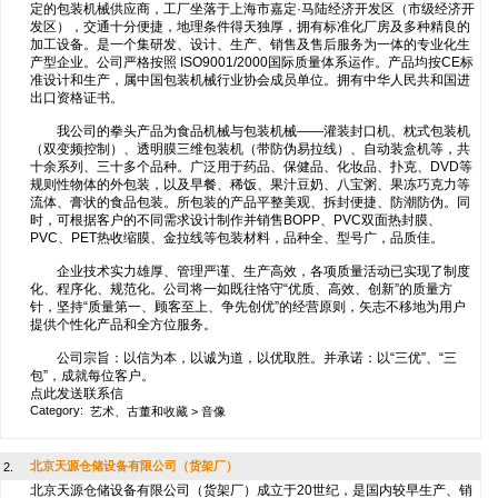
定的包装机械供应商，工厂坐落于上海市嘉定·马陆经济开发区（市级经济开
发区），交通十分便捷，地理条件得天独厚，拥有标准化厂房及多种精良的
加工设备。是一个集研发、设计、生产、销售及售后服务为一体的专业化生
产型企业。公司严格按照 ISO9001/2000国际质量体系运作。产品均按CE标
准设计和生产，属中国包装机械行业协会成员单位。拥有中华人民共和国进
出口资格证书。
我公司的拳头产品为食品机械与包装机械——灌装封口机、枕式包装机
（双变频控制）、透明膜三维包装机（带防伪易拉线）、自动装盒机等，共
十余系列、三十多个品种。广泛用于药品、保健品、化妆品、扑克、DVD等
规则性物体的外包装，以及早餐、稀饭、果汁豆奶、八宝粥、果冻巧克力等
流体、膏状的食品包装。所包装的产品平整美观、拆封便捷、防潮防伪。同
时，可根据客户的不同需求设计制作并销售BOPP、PVC双面热封膜、
PVC、PET热收缩膜、金拉线等包装材料，品种全、型号广，品质佳。
企业技术实力雄厚、管理严谨、生产高效，各项质量活动已实现了制度
化、程序化、规范化。公司将一如既往恪守“优质、高效、创新”的质量方
针，坚持“质量第一、顾客至上、争先创优”的经营原则，矢志不移地为用户
提供个性化产品和全方位服务。
公司宗旨：以信为本，以诚为道，以优取胜。并承诺：以“三优”、“三
包”，成就每位客户。
点此发送联系信
Category:
艺术、古董和收藏
>
音像
北京天源仓储设备有限公司（货架厂）
2.
北京天源仓储设备有限公司（货架厂）成立于20世纪，是国内较早生产、销