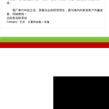
业。
我厂奉行科技立业、质量兴企的经营理念，愿与海内外新老客户共赢发
展、同铸辉煌！
点此发送联系信
Category:
艺术、古董和收藏
>
音像