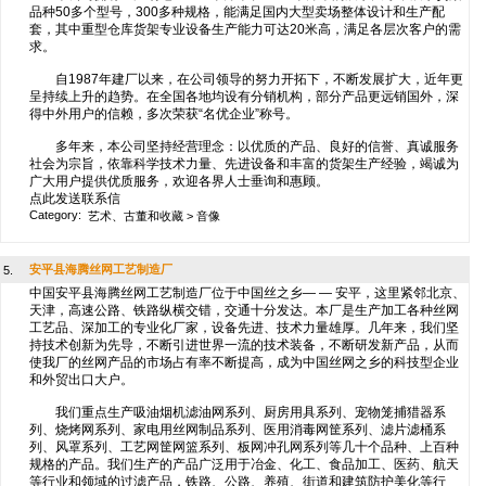
品种50多个型号，300多种规格，能满足国内大型卖场整体设计和生产配
套，其中重型仓库货架专业设备生产能力可达20米高，满足各层次客户的需
求。
自1987年建厂以来，在公司领导的努力开拓下，不断发展扩大，近年更
呈持续上升的趋势。在全国各地均设有分销机构，部分产品更远销国外，深
得中外用户的信赖，多次荣获“名优企业”称号。
多年来，本公司坚持经营理念：以优质的产品、良好的信誉、真诚服务
社会为宗旨，依靠科学技术力量、先进设备和丰富的货架生产经验，竭诚为
广大用户提供优质服务，欢迎各界人士垂询和惠顾。
点此发送联系信
Category:
艺术、古董和收藏
>
音像
安平县海腾丝网工艺制造厂
5.
中国安平县海腾丝网工艺制造厂位于中国丝之乡— — 安平，这里紧邻北京、
天津，高速公路、铁路纵横交错，交通十分发达。本厂是生产加工各种丝网
工艺品、深加工的专业化厂家，设备先进、技术力量雄厚。几年来，我们坚
持技术创新为先导，不断引进世界一流的技术装备，不断研发新产品，从而
使我厂的丝网产品的市场占有率不断提高，成为中国丝网之乡的科技型企业
和外贸出口大户。
我们重点生产吸油烟机滤油网系列、厨房用具系列、宠物笼捕猎器系
列、烧烤网系列、家电用丝网制品系列、医用消毒网筐系列、滤片滤桶系
列、风罩系列、工艺网筐网篮系列、板网冲孔网系列等几十个品种、上百种
规格的产品。我们生产的产品广泛用于冶金、化工、食品加工、医药、航天
等行业和领域的过滤产品，铁路、公路、养殖、街道和建筑防护美化等行