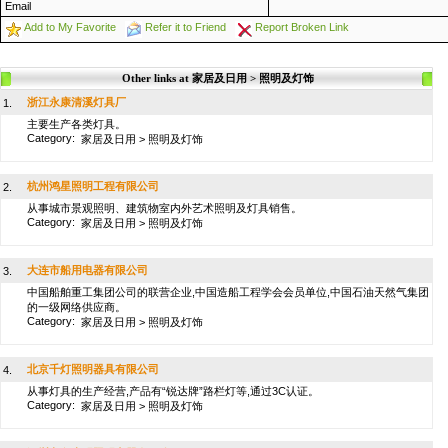
Email
Add to My Favorite
Refer it to Friend
Report Broken Link
Other links at 家居及日用 > 照明及灯饰
浙江永康清溪灯具厂
1.
主要生产各类灯具。
Category:
家居及日用
>
照明及灯饰
杭州鸿星照明工程有限公司
2.
从事城市景观照明、建筑物室内外艺术照明及灯具销售。
Category:
家居及日用
>
照明及灯饰
大连市船用电器有限公司
3.
中国船舶重工集团公司的联营企业,中国造船工程学会会员单位,中国石油天然气集团
的一级网络供应商。
Category:
家居及日用
>
照明及灯饰
北京千灯照明器具有限公司
4.
从事灯具的生产经营,产品有“锐达牌”路栏灯等,通过3C认证。
Category:
家居及日用
>
照明及灯饰