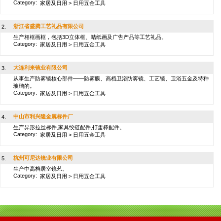
Category:
家居及日用
>
日用五金工具
浙江省盛腾工艺礼品有限公司
2.
生产相框画框，包括3D立体框、咭纸画及广告产品等工艺礼品。
Category:
家居及日用
>
日用五金工具
大连利来镜业有限公司
3.
从事生产防雾镜核心部件——防雾膜、高档卫浴防雾镜、工艺镜、卫浴五金及特种
玻璃的。
Category:
家居及日用
>
日用五金工具
中山市利兴隆金属标件厂
4.
生产异形拉丝标件,家具绞链配件,打蛋棒配件。
Category:
家居及日用
>
日用五金工具
杭州可尼达镜业有限公司
5.
生产中高档居室镜艺。
Category:
家居及日用
>
日用五金工具