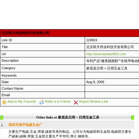
北京联天伟业科技开发有限公司
Link ID
119924
Title
北京联天伟业科技开发有限公司
Url
http://www.liantian863.com
Description
专利产品“健美跳跳鞋”“全程序电动
Category
家居及日用
>
日用五金工具
Keywords
Date
Aug 8, 2006
Contact Name
Email
Add to My Favorite
Refer it to Friend
Report Broken Link
Other links at 家居及日用 > 日用五金工具
深圳市海宇电碳五金厂
1.
主要生产电碳,五金,弹簧,碳套等系列制品。公司分为电碳部和五金部,电碳部主要生
产碳刷,碳棒,弹簧;五金部主要生产平华司,弹介,钢珠等。