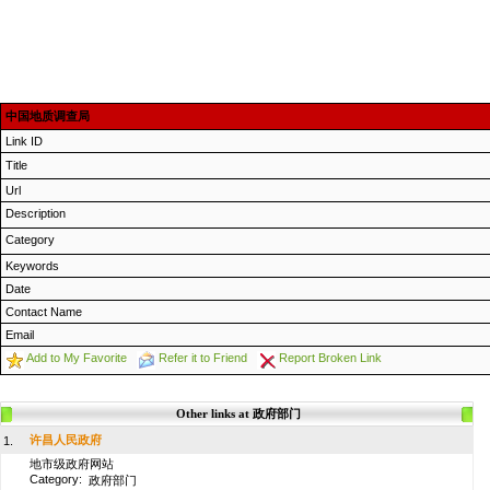
中国地质调查局
Link ID
Title
Url
Description
Category
Keywords
Date
Contact Name
Email
Add to My Favorite
Refer it to Friend
Report Broken Link
Other links at 政府部门
许昌人民政府
1.
地市级政府网站
Category:
政府部门