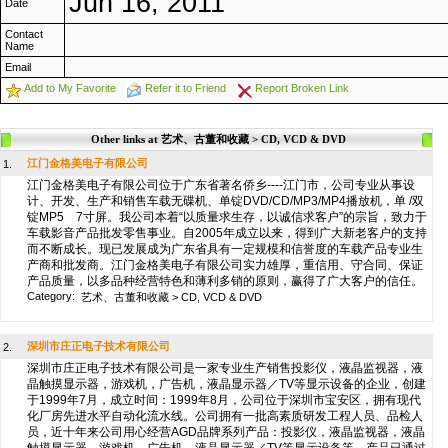
Jun 16, 2011
Date
Contact
Name
Email
Add to My Favorite
Refer it to Friend
Report Broken Link
Other links at 艺术、古董和收藏 > CD, VCD & DVD
江门金格美电子有限公司
1.
江门金格美电子有限公司位于广东省著名侨乡----江门市，公司专业从事设
计、开发、生产和销售车载无碟机、单锭DVD/CD/MP3/MP4播放机，单 /双
锭MP5 7寸屏。我公司本着“以质量求生存，以诚信求客户”的宗旨，致力于
车载影音产品批发零售事业。自2005年成立以来，得到广大新老客户的支持
而不断成长。现已发展成为广东省具有一定规模和信誉度的车载产品专业生
产商和批发商。江门金格美电子有限公司实力雄厚，重信用、守合同、保证
产品质量，以多品种经营特色和薄利多销的原则，赢得了广大客户的信任。
Category:
艺术、古董和收藏
>
CD, VCD & DVD
深圳市庄正电子技术有限公司
2.
深圳市庄正电子技术有限公司是一家专业生产销售投影仪，液晶监视器，液
晶触摸显示器，游戏机，广告机，液晶显示器／TV等显示设备的企业，创建
于1999年7月，成立时间：1999年8月，公司位于深圳市宝安区，拥有现代
化厂房先进水平自动化流水线。公司拥有一批高素质研发工程人员、品检人
员，近十年来公司用心经营AGD品牌系列产品：投影仪，液晶监视器，液晶