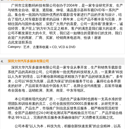
广州市立彩数码科技有限公司创办于2004年，是一家专业研究开发、生产
与销售全自动、吸顶、遮阳板、伸缩、液晶显示器和车载DVD等一系列产
品。集合有一批国内与国外优秀的车载影音专家进行产品的开发与设计，结
合了现代人对车载影音要求的品味！两年来，公司产品不断丰富与完善，并
销往国内与国外各地区，深受广大用户的喜爱。公司一直持着“质量第一，诚
信经营，客户至上”的方针为立足之根本。客户的满意是我们最大的追求，在
公司不断发展壮大的今天、明天，我们还一如继往的需要你们的支持。我们
欢迎广大的商家、厂商、买家、经销商来电咨询、恰谈！谢谢
点此发送联系信
Category:
艺术、古董和收藏
>
CD, VCD & DVD
深圳大华汽车多媒体有限公司
4.
深圳大华汽车多媒体有限公司是一家专业从事开发，生产和销售车载影音
系统产品的高科技公司。公司拥有一批优秀的科技研发人员，一直秉承“科技
以人为本”的理念，以不断创新和精益求精致力于新产品的研发及推广。多年
来，公司以“科技为先驱，品质为保证”的目标服务于社会，赢得社会各界朋
友的好评，产品前装市场在中国各大车厂，名牌企业均有配套，后装市场遍
布全国各地，远销欧洲、美洲、南亚、中东等地区。
本公司拥有现代化的厂房，一流的生产设备同时也拥有一支高水准的管
理团队和训练有素的员工，公司全面按照ISO9001质量标准，从研究开发，
材料选用，产品生产，市场推广到信息反馈售后服务，都严格按照流程管
理。全部产品都经过24小时老化测试等严格检验后方可出厂，产品开箱合格
率达 99％以上，完善的售后服务体系确保做到广大消费者无后顾之忧。
公司本着“以人为本，科技为先，积极创新快速发展”的企业精神，以高