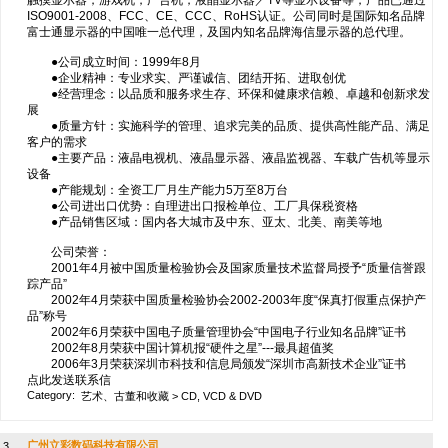
触摸显示器，游戏机，广告机，液晶显示器／TV等显示设备等，产品已通过
ISO9001-2008、FCC、CE、CCC、RoHS认证。公司同时是国际知名品牌
富士通显示器的中国唯一总代理，及国内知名品牌海信显示器的总代理。
●公司成立时间：1999年8月
●企业精神：专业求实、严谨诚信、团结开拓、进取创优
●经营理念：以品质和服务求生存、环保和健康求信赖、卓越和创新求发
展
●质量方针：实施科学的管理、追求完美的品质、提供高性能产品、满足
客户的需求
●主要产品：液晶电视机、液晶显示器、液晶监视器、车载广告机等显示
设备
●产能规划：全资工厂月生产能力5万至8万台
●公司进出口优势：自理进出口报检单位、工厂具保税资格
●产品销售区域：国内各大城市及中东、亚太、北美、南美等地
公司荣誉：
2001年4月被中国质量检验协会及国家质量技术监督局授予“质量信誉跟
踪产品”
2002年4月荣获中国质量检验协会2002-2003年度“保真打假重点保护产
品”称号
2002年6月荣获中国电子质量管理协会“中国电子行业知名品牌”证书
2002年8月荣获中国计算机报“硬件之星”---最具超值奖
2006年3月荣获深圳市科技和信息局颁发“深圳市高新技术企业”证书
点此发送联系信
Category:
艺术、古董和收藏
>
CD, VCD & DVD
广州立彩数码科技有限公司
3.