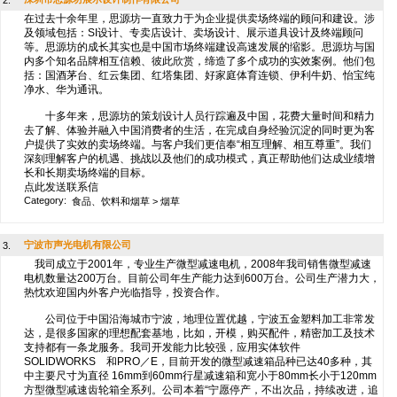
2.
在过去十余年里，思源坊一直致力于为企业提供卖场终端的顾问和建设。涉
及领域包括：SI设计、专卖店设计、卖场设计、展示道具设计及终端顾问
等。思源坊的成长其实也是中国市场终端建设高速发展的缩影。思源坊与国
内多个知名品牌相互信赖、彼此欣赏，缔造了多个成功的实效案例。他们包
括：国酒茅台、红云集团、红塔集团、好家庭体育连锁、伊利牛奶、怡宝纯
净水、华为通讯。
十多年来，思源坊的策划设计人员行踪遍及中国，花费大量时间和精力
去了解、体验并融入中国消费者的生活，在完成自身经验沉淀的同时更为客
户提供了实效的卖场终端。与客户我们更信奉“相互理解、相互尊重”。我们
深刻理解客户的机遇、挑战以及他们的成功模式，真正帮助他们达成业绩增
长和长期卖场终端的目标。
点此发送联系信
Category:
食品、饮料和烟草
>
烟草
宁波市声光电机有限公司
3.
我司成立于2001年，专业生产微型减速电机，2008年我司销售微型减速
电机数量达200万台。目前公司年生产能力达到600万台。公司生产潜力大，
热忱欢迎国内外客户光临指导，投资合作。
公司位于中国沿海城市宁波，地理位置优越，宁波五金塑料加工非常发
达，是很多国家的理想配套基地，比如，开模，购买配件，精密加工及技术
支持都有一条龙服务。我司开发能力比较强，应用实体软件
SOLIDWORKS 和PRO／E，目前开发的微型减速箱品种已达40多种，其
中主要尺寸为直径 16mm到60mm行星减速箱和宽小于80mm长小于120mm
方型微型减速齿轮箱全系列。公司本着“宁愿停产，不出次品，持续改进，追