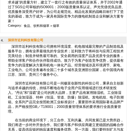
求卓越”的质量方针，建立了一套行之有效的质量保证体系，并于2002年通
过了SGS公司审核的ISO9001：2000版质量体系认证。声光凭借优良品质、
优质服务深受用户好评，为公司走规范化、精品化发展的战略目标打下了坚
实的基础，致力于成为一家具有国际竞争力的微电机制造企业和解决方案专
家！
Category:
食品、饮料和烟草
>
烟草
深圳市近利科技有限公司
4.
深圳市近利科技有限公司拥有环境湿度、机电领域最完整的产品制造线及
服务平台，拥有业界最领先的专业技术；近利致力于将科技与应用工程技术
完美结合；制造并销售最可靠的、安全易用的湿度产品及优质专业的服务，
帮助全球客户和合作伙伴取得成功。致力于为客户创造竞争优势，提供最有
竞争力的湿度解决方案和机电一体化产品。经营领域涉及环境调节、家电、
工业电力。公司业务遍布全国二十多个城市及亚洲部分国家，在中国境内有
江苏、深圳、贵州三个服务中心。
深圳市近利科技有限公司是一间极富创新性的科技公司，秉承自主创新
与追求卓越的传统，持续不断地在电子业用户应用领域进行技术研发投
入。“丹比”和“湿霸”是公司的两大品牌，主要产品有家用除湿机、工业除湿
机、工业加湿器、特种（恒温、管道、防爆）除湿机、发电机组、电子防潮
箱。全系列产品完全按照欧洲工业标准设计，重要部件采用国际著名品牌产
品，并严格按照GB／T19001；2000质量管理体系的要求推行全面质量管
理。
在当前的商业环境下，分工合作、互利共赢、共同发展已是大势所趋，
我们将进一步对外开放合作。我们要与客户和供应商建立更稳固的战略合作
关系，提高供应链的响应速度和服务优势。另一方面，我们要特别扩大与友