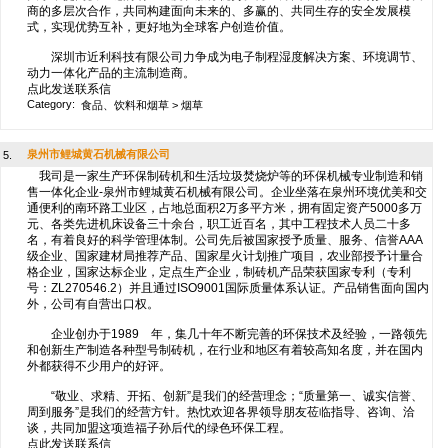
商的多层次合作，共同构建面向未来的、多赢的、共同生存的安全发展模
式，实现优势互补，更好地为全球客户创造价值。
深圳市近利科技有限公司力争成为电子制程湿度解决方案、环境调节、
动力一体化产品的主流制造商。
点此发送联系信
Category:
食品、饮料和烟草
>
烟草
泉州市鲤城黄石机械有限公司
5.
我司是一家生产环保制砖机和生活垃圾焚烧炉等的环保机械专业制造和销
售一体化企业-泉州市鲤城黄石机械有限公司。企业坐落在泉州环境优美和交
通便利的南环路工业区，占地总面积2万多平方米，拥有固定资产5000多万
元、各类先进机床设备三十余台，职工近百名，其中工程技术人员二十多
名，有着良好的科学管理体制。公司先后被国家授予质量、服务、信誉AAA
级企业、国家建材局推荐产品、国家星火计划推广项目，农业部授予计量合
格企业，国家达标企业，定点生产企业，制砖机产品荣获国家专利（专利
号：ZL270546.2）并且通过ISO9001国际质量体系认证。产品销售面向国内
外，公司有自营出口权。
企业创办于1989 年，集几十年不断完善的环保技术及经验，一路领先
和创新生产制造各种型号制砖机，在行业和地区有着较高知名度，并在国内
外都获得不少用户的好评。
“敬业、求精、开拓、创新”是我们的经营理念；“质量第一、诚实信誉、
周到服务”是我们的经营方针。热忱欢迎各界领导朋友莅临指导、咨询、洽
谈，共同加盟这项造福子孙后代的绿色环保工程。
点此发送联系信