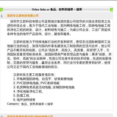
Other links at 食品、饮料和烟草 > 烟草
深圳市立群科技有限公司
1.
深圳市立群科技有限公司是斯德尔集团控股公司指导的大陆全资投资之先
进性科技企业，着力于现代工业地板，室内网络地板工程，防静电地板工程
和净化工程的研发、设计、材料销售与施工；为诸公司企业、工业厂房提供
各种专业的地坪产品咨询、设计、建造和服务。
立群科技致力于特殊地板行业的开发和研究，密切关注国际树脂和工业
地板行业的动态，加强与国内外著名建筑化工制造商的交流与合作，使公司
产品不断开拓和创新。公司从“高技术、高投入、高质量、高管理”入手，引
用国际质量管理标准体系，按国际惯例严格管理品质与服务；秉承“创新、求
实、协作、高效”的企业精神，凭借公司自身丰富的技术经验，先进的创新体
制，完善的管理与服务，赢得企业各界、同行业与专家的赞誉和好评，使得
公司立足于国内工业地板领域的前沿。
立群科技主要工程服务项目有:
1. 环氧树脂防静电、自流平、砂浆耐磨地板
2. PVC防静电地板, PVC卷材地板
3. 机房网络类高架活动地板, 全钢防静电地板
4. 净化地板净化工程,
5. 防腐工程.
6. 地坪涂料销售
Category:
食品、饮料和烟草
>
烟草
深圳市思源坊展示设计制作有限公司