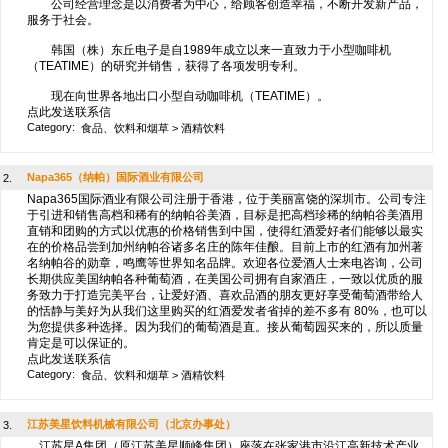
公司经营理念是以消费者为中心，给顾客创造幸福，不断开发新产品，
服务于社会。
韩国（株）东丘电子是自1989年成立以来一直致力于小型咖啡机
（TEATIME）的研究并销售，获得了各项发明专利。
现在向世界各地出口小型自动咖啡机（TEATIME）。
点此发送联系信
Category:
食品、饮料和烟草
>
酒精饮料
Napa365（纳帕）国际酒业有限公司
2.
Napa365国际酒业有限公司注册于香港，位于美丽富饶的深圳市。公司专注
于引进和销售高档和稀有的纳帕谷美酒，目标是把高档珍稀的纳帕谷美酒用
直销和团购的方式以优惠的价格销售到中国，使得红酒爱好者们能够以最实
在的价格品尝到加州纳帕谷诸多名庄的陈年佳酿。目前上市的红酒有加州著
名纳帕谷的勋章，鸣鹰等世界知名品牌。欢迎各位爱酒人士来电咨询，公司
长期供应美国纳帕各种葡萄酒，在美国公司拥有自家酒庄，一致以优质的服
务致力于打造完美平台，让爱好酒、喜欢品酒的朋友更好享受葡萄酒带给人
的恬静与美好为从我们这里购买的红酒爱发者省掉的差不多有 80%，也可以
为您提供多种选择。因为我们的葡萄酒是直。接从葡萄园买来的，所以质量
肯定是可以保证的。
点此发送联系信
Category:
食品、饮料和烟草
>
酒精饮料
江苏美星饮料机械有限公司（北京办事处）
3.
江苏星A集团（原江苏美星顺峰集团）座落在张家港市沿江高新技术产业