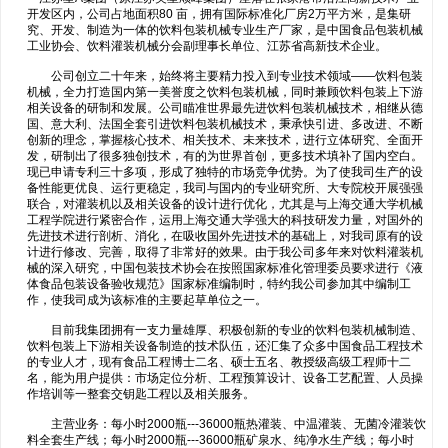
开发区内，公司占地面积80 亩，拥有国际标准化厂房2万平方米，是集研
究、开发、制造为一体的饮料包装机械专业生产厂家，是中国食品包装机械
工业协会、饮料灌装机械分会副理事长单位、江苏省高新技术企业。
公司创立二十年来，始终将主要精力投入到专业技术领域——饮料包装
机械，全力打造国内第一美誉度之饮料包装机械，同时兼顾饮料包装上下游
相关设备的研制和发展。公司瞄准世界最先进饮料包装机械技术，相继从德
国、意大利、法国全套引进饮料包装机械技术，秉承快引进、多改进、不断
创新的理念，掌握核心技术、相关技术、未来技术，进行立体研究、全面开
发，研制出了很多独创技术，有的为世界首创，更多技术填补了国内空白。
现已申请专利三十多项，形成了独特的市场竞争优势。为了使我司生产的设
备性能更优良、运行更稳定，我司与国内的专业研究所、大专院校开展强强
联合，对灌装机以及相关设备的设计进行优化，尤其是与上海交通大学机械
工程学院进行紧密合作，运用上海交通大学强大的科技研发力量，对国外的
先进技术进行剖析、消化，在吸收国外先进技术的基础上，对我司原有的设
计进行修改、完善，取得了非常好的效果。由于我公司多年来对饮料灌装机
械的深入研究，中国包装技术协会在按照国家标准化管理委员要求进行《液
体食品包装设备验收规范》国家标准编制时，特约我公司参加其中编制工
作，使我司成为该标准的主要起草单位之一。
目前我集团拥有一支力量雄厚、积极创新的专业的饮料包装机械制造、
饮料包装上下游相关设备制造的技术队伍，还汇集了众多中国食品工程技术
的专业人才，现有食品工程博士二名、硕士五名、教授级高级工程师十二
名，能为用户提供：市场定位分析、工程预算设计、设备工艺配置、人员操
作培训等一整套交钥匙工程以及相关服务。
主营业务：每小时2000瓶---36000瓶热灌装、中温灌装、无菌冷灌装饮
料全套生产线；每小时2000瓶---36000瓶矿泉水、纯净水生产线；每小时