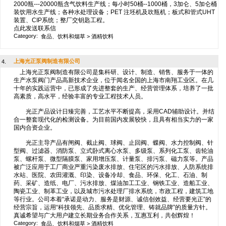
2000瓶---20000瓶含气饮料生产线；每小时50桶--1000桶，3加仑、5加仑桶
装饮用水生产线；各种水处理设备；PET 注坯机及吹瓶机；板式和管式UHT
装置、CIP系统；整厂交钥匙工程。
点此发送联系信
Category:
食品、饮料和烟草
>
酒精饮料
上海光正泵阀制造有限公司
4.
上海光正泵阀制造有限公司是集科研、设计、制造、销售、服务于一体的
生产水泵阀门产品高新技术企业，位于闻名全国的上海市南翔工业区。在几
十年的实践运营中，已形成了先进整套的生产、经营管理体系，培养了一批
高素质，高水平，经验丰富的专业工程技术人员。
光正产品设计日臻完善，工艺水平不断提高，采用CAD辅助设计。并结
合一整套现代化的检测设备。为目前国内发展较快，且具有相当实力的一家
国内合资企业。
光正主导产品有闸阀、截止阀、球阀、止回阀、蝶阀、水力控制阀、针
型阀、过滤器、消防泵、立式卧式离心水泵、多级泵、系列化工泵、齿轮油
泵、螺杆泵、微型隔膜泵、家用增压泵、计量泵、排污泵、磁力泵等。产品
被广泛应用于工厂商业严重污染废水排放、住宅区的污水排放、人防系统排
水站、医院、农田灌溉、印染、设备冷却、食品、环保、化工、石油、制
药、采矿、造纸、电厂、污水排放、煤油加工工业、钢铁工业、造船工业、
陶瓷工业、制革工业，以及城市污水处理厂排水系统，市政工程，建筑工地
等行业。公司本着“承诺是动力、服务是财源、诚信创效益、经营要光正”的
经营宗旨，运用“科技领先、品质求精、优化管理、铸就品牌”的质量方针。
真诚希望与广大用户建立长期业务合作关系，互惠互利，共创辉煌！
Category:
食品、饮料和烟草
>
酒精饮料