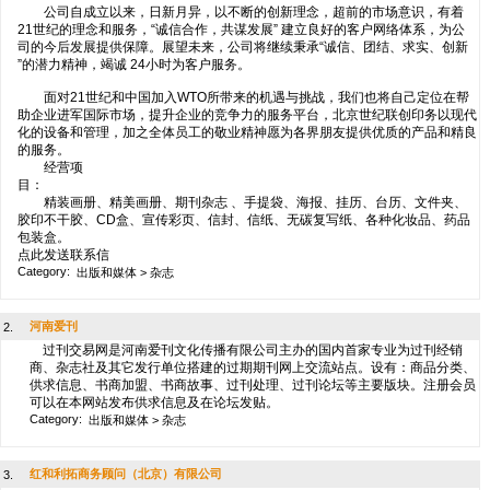
公司自成立以来，日新月异，以不断的创新理念，超前的市场意识，有着
21世纪的理念和服务，“诚信合作，共谋发展” 建立良好的客户网络体系，为公
司的今后发展提供保障。展望未来，公司将继续秉承“诚信、团结、求实、创新
”的潜力精神，竭诚 24小时为客户服务。
面对21世纪和中国加入WTO所带来的机遇与挑战，我们也将自己定位在帮
助企业进军国际市场，提升企业的竞争力的服务平台，北京世纪联创印务以现代
化的设备和管理，加之全体员工的敬业精神愿为各界朋友提供优质的产品和精良
的服务。
经营项
目：
精装画册、精美画册、期刊杂志 、手提袋、海报、挂历、台历、文件夹、
胶印不干胶、CD盒、宣传彩页、信封、信纸、无碳复写纸、各种化妆品、药品
包装盒。
点此发送联系信
Category:
出版和媒体
>
杂志
河南爱刊
2.
过刊交易网是河南爱刊文化传播有限公司主办的国内首家专业为过刊经销
商、杂志社及其它发行单位搭建的过期期刊网上交流站点。设有：商品分类、
供求信息、书商加盟、书商故事、过刊处理、过刊论坛等主要版块。注册会员
可以在本网站发布供求信息及在论坛发贴。
Category:
出版和媒体
>
杂志
红和利拓商务顾问（北京）有限公司
3.