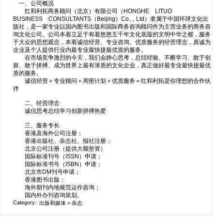
一、公司概况
红和利拓商务顾问（北京）有限公司（HONGHE LITUO
BUSINESS CONSULTANTS（Beijing）Co.，Ltd）隶属于中国环球文化出
版社，是一家专业以国内图书出版和国际商务咨询顾问作为主营业务的商务咨
询文化公司。公司本着立足于有着悠悠五千年文化底蕴的文明中华之都，服务
于大众的思想观念，本着诚信经营、专业咨询、优质服务的经营理念，真诚为
企业及个人提供行业内最专业最快捷最优质的服务。
在市场竞争激烈的今天，我们会静心思考，总结经验、不断学习、敢于创
新、敢于拼搏、成为世界上最有潜质的文化企业，真正做好最专业最快捷最优
质的服务。
诚信经营＋专业顾问＋周密计划＋优质服务＝红和利拓是你理想的合作伙
伴
二、经营理念
诚信思考总结学习创新拼搏热爱
三、服务专长
香港及海外公司注册；
香港出版社、杂志社、报社注册；
北京公司注册（提供大额垫资）
国际标准刊号（ISSN）申请；
国际标准书号（ISBN）申请；
北京市DM刊号申请；
香港图书出版；
海外期刊内地规范运作咨询；
国内外办刊咨询策划。
Category:
出版和媒体
>
杂志