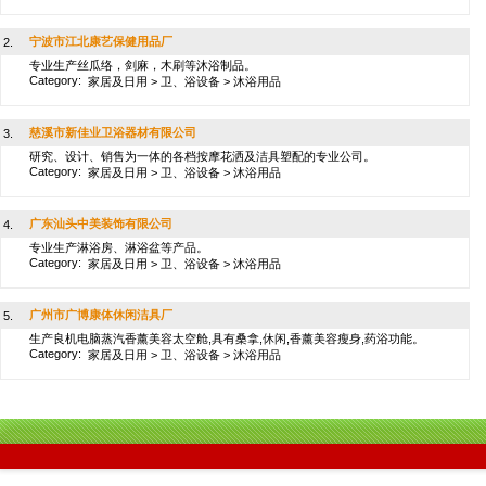
宁波市江北康艺保健用品厂
2.
专业生产丝瓜络，剑麻，木刷等沐浴制品。
Category:
家居及日用
>
卫、浴设备
>
沐浴用品
慈溪市新佳业卫浴器材有限公司
3.
研究、设计、销售为一体的各档按摩花洒及洁具塑配的专业公司。
Category:
家居及日用
>
卫、浴设备
>
沐浴用品
广东汕头中美装饰有限公司
4.
专业生产淋浴房、淋浴盆等产品。
Category:
家居及日用
>
卫、浴设备
>
沐浴用品
广州市广博康体休闲洁具厂
5.
生产良机电脑蒸汽香薰美容太空舱,具有桑拿,休闲,香薰美容瘦身,药浴功能。
Category:
家居及日用
>
卫、浴设备
>
沐浴用品