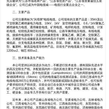
先后被评为“江苏市场名牌产品”、“江苏省优质产品”、“江苏省质量诚信五星
级企业”。公司已成为中国电缆城——电缆行业重点企业之一。
二、主要产品
公司注册商标为“兴塔牌”电线电缆。公司现有的主要产品是：35kV及以
下交联聚乙烯绝缘电力电缆、10kV、1kV 架空绝缘电缆、 0.6／1kV聚氯乙
烯绝缘电力电缆、通用橡套电缆、矿用电缆、电焊机电缆、控制电缆、计算
机电缆、铝绞线及钢芯铝绞线、裸电线、公路车辆用低压电线、有线电视
线、接插件电源线等；涉及的绝缘类型有：聚氯乙烯、聚乙烯、交联聚乙
烯、天燃胶与合成橡胶及其他特种高分子材料；并重点开发了低烟无卤、低
烟低卤、分支电缆及各种阻燃、防水、防鼠、防蚁、耐油、耐火型、屏蔽
型、氟塑料、耐高温电缆等特种产品。目前生产的电缆最大导体截面为铝芯
1200㎜2、铜芯 800㎜2.
三、技术装备及生产能力
本公司坚持以科技进步为动力，不断进行技术改造，拥有国际先进水平
的高压交联生产线。并配套国内外一流的其他主要生产设备200余台套，检
测设备100余台套，其中包括蓝波（Lampotronics）公司的局部放电测试设
备\德国希科拉（Sikora）公司的电缆偏芯在线测试设备。目前已形成年生产
电线电缆260万公里的能力，并均可按国家或国际先进标准生产，也可按用
户要求组织生产和供货。目前企业已在全国大中城市设立营销公司或办事
处，产品可以满足电力、信息、航空、铁路、汽车、家电、建筑、石油、化
工、硬设备、治金等几乎所有行业广大用户需要。
近年来，本公司产品被山东省电力公司、甘肃省电力公司、吉林省电力
公司、江西省电力公司、常州供电公司、江西南昌供电公司、东莞供电公
司、常州路灯管理处、东莞路灯管理处、南京路灯管理处、济南钢铁股份有