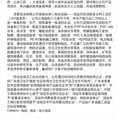
西，山东江苏，）六省业务，现寻六省市县各区域代理，望对我们公司产品
有意向，有兴趣的前来参观考察，欢迎有实力人士加盟，共创清塑辉煌。
清塑实业有限公司座落在珠三角后花园——清远市的清新县太和工业区
（107国道旁），公司占地面积三万多平方米，年生产能力达三万吨以上，
是一家集科研、生产、销售服务一条龙的企业。公司引进国内外先进的生产
设备和工艺技术，配套完善的检测仪器，专业生产PP-R冷热水管、PVC-U给
水管、排水管、管件、螺旋消音管、深井抽水专用管、绝缘阻燃电工套管、
线槽、通信电缆套管、电力电缆套管、波纹管、PVC-C高压电缆套管、玻璃
纤维电缆导管、 PE-RT耐热聚乙烯管、PE给水管、HDPE硅芯管、电力电缆
套管、通信电缆套管及通信子管等塑料制品。产品被广泛应用于市政工程、
建筑室内外冷、热给水设施，生活卫生饮用水管系统，太阳能设施用管，市
政建设地下排水、建筑排水，农业、果园的供水及排灌，深井抽水，矿井及
建筑物通风，住宅、宾馆、办公等场所的供暖系统，保护建筑物内电线或电
缆的布线、埋设，保护邮电、通信、高低压电力电缆管道埋设等建设中。经
过多年的研究开发、生产实践，以优质的产品，良好的商业信誉，强大的技
术支持和售后服务体系，赢得到广大客户的信赖和好评。
经过全体员工的共同努力，公司通过ISO9001质量管理体系认证，并获
得广东省卫生厅颁发“涉及饮用水卫生安全产品卫生许可批件”、广东省质量
技术监督局颁发“采用国际标准产品标志证书”和“计量保证体系合格证书”、中
国质量信用评价中心授予“连续三年荣获AAA＋级中国质量信用企业”、中国
工商信用评价中心授予“清远市信用示范企业”、清远市质量技术监督局授
予“质量保证单位”、清远市消费者委员会授予“诚信、维权承诺单位”、清远市
工商行政管理局授予“连续五年守合同重信用企业”，产品由广东省建工质监
总站定期检验。
Category:
电线、电缆
>
电力电缆