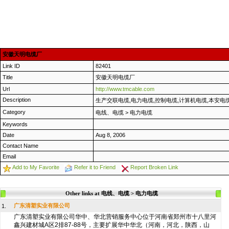
安徽天明电缆厂
Link ID
82401
Title
安徽天明电缆厂
Url
http://www.tmcable.com
Description
生产交联电缆,电力电缆,控制电缆,计算机电缆,本安电缆
Category
电线、电缆
>
电力电缆
Keywords
Date
Aug 8, 2006
Contact Name
Email
Add to My Favorite
Refer it to Friend
Report Broken Link
Other links at 电线、电缆 > 电力电缆
广东清塑实业有限公司
1.
广东清塑实业有限公司华中、华北营销服务中心位于河南省郑州市十八里河
鑫兴建材城A区2排87-88号，主要扩展华中华北（河南，河北，陕西，山