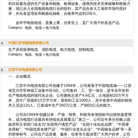
和目前最先进的生产设备和检验、检测设备、雄厚的技术历来能够和检验力
量，现已步入全国电线电缆行业的前列，其产品在各大工地和市场均受好
评，并在各监理处和检验站抽检，合格率均达到100％。
金环宇电线电缆，质量上乘，信誉至上，是广大用户的首选产品。
Category:
电线、电缆
>
电力电缆
中国江苏华能电缆有限公司
4.
生产承荷探测电缆、消防电缆、电力电缆、控制电缆。
Category:
电线、电缆
>
电力电缆
江苏中兴电缆有限公司
5.
一、企业概况
江苏中兴电缆有限公司创建于1994年，公司座落于中国电缆城——江苏
省宜兴市官林镇工业集中区A区。公司集科、工、贸一体化，是专业开发和
生产电线电缆的现代化企业。公司拥有总资产4.6亿元，占地面积20万平方
米，其中厂房面积15万平方米，现有职工近1000人，其中各类中高级职称技
术人员达120人。已形成年生产260万公里，产销50亿元的能力。
公司自1994年创建以来，产值、销售、利税等各项指标均以较快速度增
长，成为电缆行业最具有持续化发展重点厂家之一。公司近年来分别被上级
政府和主管部门命名为“全国用户满意产品”、“全国十佳知名品牌”、“中国著
名商标”、“中国优质名牌产品”、“中国行业龙头企业”、“中国驰名品牌”等一系
列荣誉称号，公司在产品质量、服务、信誉等方面深受广大用户好评，公司