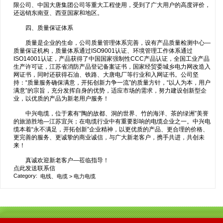
限公司、中国大唐集团公司等重大工程使用，受到了广大用户的高度评价，
还远销东南亚、西亚国家和地区。
四、质量保证体系
质量是企业的生命，公司质量管理体系完善，设有产品质量检测中心—
质量保证机构，质量体系通过ISO9001认证、环境管理工作体系通过
ISO14001认证，产品获得了中国国家强制性CCC产品认证，全国工业产品
生产许可证，江苏省消防产品登记备案证书，国家经贸委城乡电力网改造入
网证书，同时还获得石油、铁路、大唐电厂等行业和入网证书。公司坚
持：“质量服务确保满意，开拓创新力争一流”的质量方针，“以人为本，用户
满意”的宗旨，充分发挥自身的优势，适应市场的需求，努力建设创新型企
业，以优质的产品为新老用户服务！
中兴电缆，位于素有“陶的故都、洞的世界、竹的海洋、茶的绿洲”美誉
的旅游胜地—江苏宜兴；在电缆行业中有重要影响的电缆企业之一。中兴电
缆本着“永不满足，开拓创新”企业精神，以更优质的产品、更合理的价格、
更完善的服务、更诚挚的商业诚信，与广大新老客户，携手共进，共创未
来！
真诚欢迎新老客户—莅临指导！
点此发送联系信
Category:
电线、电缆
>
电力电缆