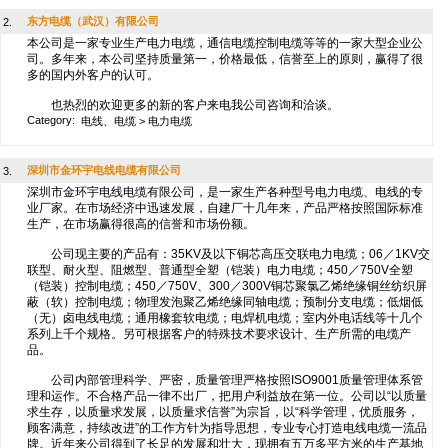
东方电缆（武汉）有限公司
2.
本公司是一家专业生产电力电缆，通信电缆控制电缆等等的一家大型企业公
司。多年来，本公司坚持质量第一，价格最低，信誉至上的原则，赢得了很
多的国内外客户的认可。
也热烈的欢迎更多的新的客户来电我公司咨询和洽谈。
Category:
电线、电缆
>
电力电缆
深圳市金环宇电线电缆有限公司
3.
深圳市金环宇电线电缆有限公司，是一家生产各种型号电力电缆、电线的专
业厂家。在市场经济中迅速发展，自建厂十几年来，产品严格按照国际标准
生产，在市场赢得很高的信誉和市场份额。
公司现主要的产品有：35KV及以下铜芯高压交联电力电缆；06／1KV交
联型、耐火型、阻燃型、普通型全塑（铠装）电力电缆；450／750V全塑
（铠装）控制电缆；450／750V、300／300V铜芯聚氯乙烯绝缘铜丝纺织屏
蔽（软）控制电缆；物理发泡聚乙烯绝缘同轴电缆；预制分支电缆；低烟低
（无）卤电线电缆；通用橡套软电缆；电焊机电缆；室内外电话线等十几个
系列上千个规格。另可根据客户的特殊技术要求设计、生产所需的电缆产
品。
公司内部管理科学、严密，质量管理严格按照ISO9001质量管理体系管
理和运作。不合格产品一律不出厂，把用户利益放在第一位。公司以“以质量
求生存，以质量求发展，以质量求信誉”为宗旨，以“科学管理，优质服务，
顾客满意，持续改进”的工作方针为指导思想，专业专心打造电线电缆一流品
牌。近年来公司得到了长足的发展和壮大，现拥有五万多平方米的生产基地