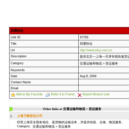
四通快运
Link ID
97765
Title
四通快运
Url
http://www.stky.com.cn
Description
提供北京—上海—天津专线快速货
Category
交通运输和物流
>
货运服务
Keywords
Date
Aug 8, 2006
Contact Name
Email
Add to My Favorite
Refer it to Friend
Report Broken Link
Other links at 交通运输和物流 > 货运服务
上海万畅货运公司
1.
经营上海至全国各地往、返货物的运输业务，并提供包装、仓储、物流服务。
Category:
交通运输和物流
>
货运服务