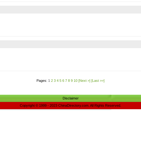
Pages:
1
2
3
4
5
6
7
8
9
10
[Next >]
[Last >>]
Disclaimer
Copyright © 1999 - 2023 ChinaDirectory.com. All Rights Reserved.