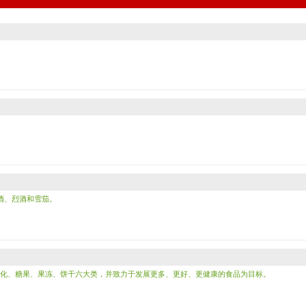
酒、烈酒和雪茄。
化、糖果、果冻、饼干六大类，并致力于发展更多、更好、更健康的食品为目标。