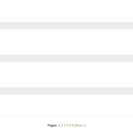
Pages:
1
2
3
4
5
6
[Next >]