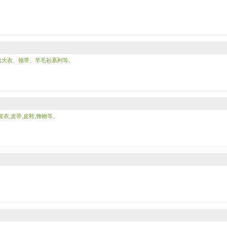
短大衣、领带、羊毛衫系列等。
,皮衣,皮带,皮鞋,饰物等。